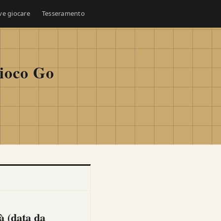
ve giocare
Tesseramento
Gioco Go
à (data da