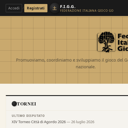
F.I.G.G.
土
Accedi
Registrati
/
FEDERAZIONE ITALIANA GIOCO GO
Promuoviamo, coordiniamo e sviluppiamo il gioco del Go 
nazionale.
TORNEI
ULTIMO DISPUTATO
XIV Torneo Città di Agordo 2026
—
26 luglio 2026